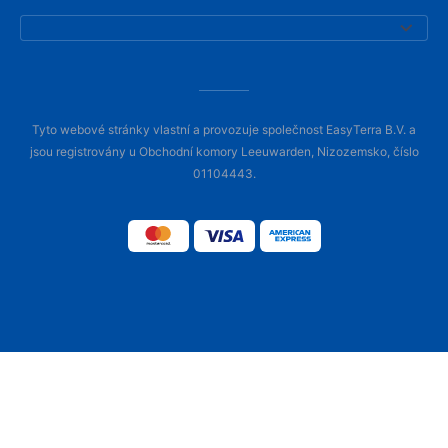
Tyto webové stránky vlastní a provozuje společnost EasyTerra B.V. a
jsou registrovány u Obchodní komory Leeuwarden, Nizozemsko, číslo
01104443.