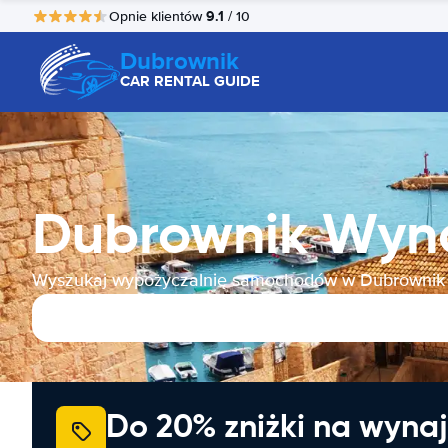
9.1
Opnie klientów
/ 10
Dubrownik
CAR RENTAL GUIDE
Dubrownik Wy
Wyszukaj wypożyczalnię samochodów w Dubrownik
Do 20% zniżki na wyna