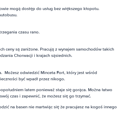
żerowie mogą dostęp do usług bez większego kłopotu.
autobusu.
trzegania czasu rano.
ch ceny są zaniżone. Pracują z wynajem samochodów takich
zania Chorwacji i krajach sąsiednich.
. Możesz odwiedzić Minceta Fort, który jest wśród
ieczności być wpadł przez nikogo.
popołudniem latem ponieważ staje się gorąca. Można łatwo
wój czas i zapewnić, że możesz się go trzymać.
dzić na basen nie martwiąc się że pracujesz na kogoś innego