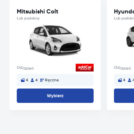
Mitsubishi Colt
Hyunda
Lub podobny
Lub podob
Od
Od
/dzień
/dzień
4
4
Ręczna
4
Wybierz