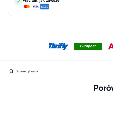
Płać tak, jak zawsze
Strona główna
Poró