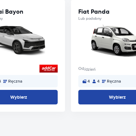
i Bayon
Fiat Panda
ny
Lub podobny
Od
/dzień
4
Ręczna
4
4
Ręczna
Wybierz
Wybierz