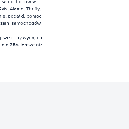
lni samochodów w
is, Alamo, Thrifty,
nie, podatki, pomoc
czalni samochodów.
epsze ceny wynajmu
o o 35% tańsze niż