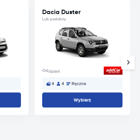
Dacia Duster
Lub podobny
Od
/dzień
4
4
Ręczna
Wybierz