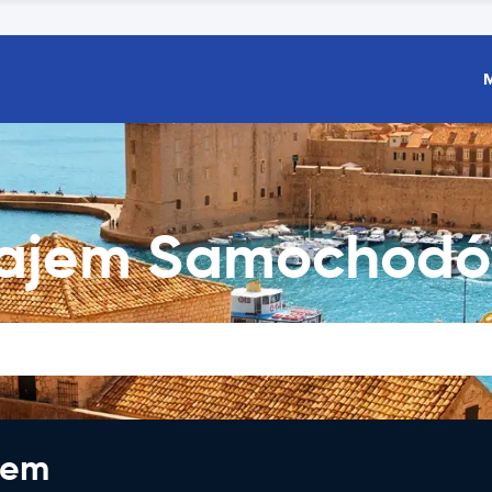
najem Samochod
jem