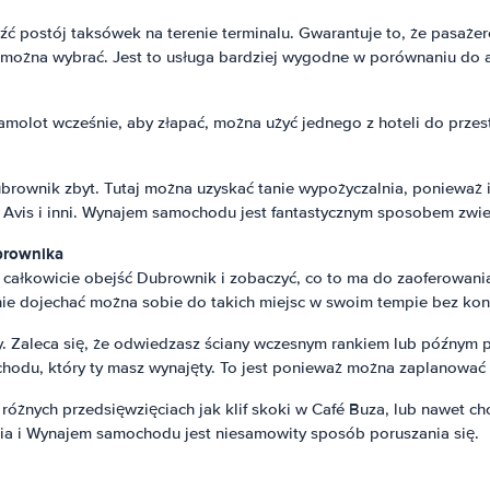
leźć postój taksówek na terenie terminalu. Gwarantuje to, że pasa
ożna wybrać. Jest to usługa bardziej wygodne w porównaniu do 
samolot wcześnie, aby złapać, można użyć jednego z hoteli do przes
ownik zbyt. Tutaj można uzyskać tanie wypożyczalnia, ponieważ i
 Avis i inni. Wynajem samochodu jest fantastycznym sposobem zwied
brownika
 całkowicie obejść Dubrownik i zobaczyć, co to ma do zaoferowania
nie dojechać można sobie do takich miejsc w swoim tempie bez kon
y. Zaleca się, że odwiedzasz ściany wczesnym rankiem lub późnym 
hodu, który ty masz wynajęty. To jest ponieważ można zaplanować s
żnych przedsięwzięciach jak klif skoki w Café Buza, lub nawet cho
ia i Wynajem samochodu jest niesamowity sposób poruszania się.