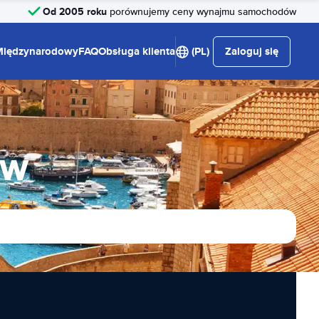
Od 2005 roku
porównujemy ceny wynajmu samochodów
Międzynarodowy
FAQ
Obsługa klienta
(PL)
Zaloguj się
ów