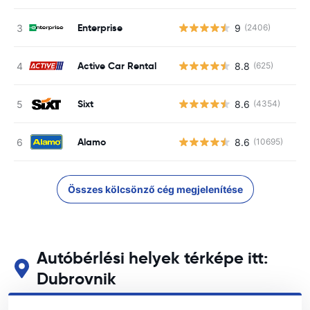
Enterprise
9
(2406)
Active Car Rental
8.8
(625)
Sixt
8.6
(4354)
Alamo
8.6
(10695)
Összes kölcsönző cég megjelenítése
Autóbérlési helyek térképe itt:
Dubrovnik
Tekintse meg fő autóbérlési helyeinket itt: Dubrovnik