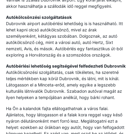
akkor használhatja a szállodák idő reggel megfigyelni.
Autókölcsönzési szolgáltatások
Dubrovnik airport autóbérlési lehetőség is is használható. Itt
lehet kapni olcsó autókölcsönző, mivel az árak
személyenként, kétágyas szobában. Dolgoznak, az autó
autókölcsönző cég, mint a városi autó, autó Hertz, Sixt
nemzeti, Avis, és mások. Autóbérlés egy fantasztikus út-ból
exploring a Horvátország és a szomszédos országok.
Autóbérlési lehetőség segítségével felfedezheti Dubrovnik
Autókölcsönzési szolgáltatás, csak tökéletes, ha szeretné
teljes mértékben kap körül Dubrovnik, és látni, mit is kínál.
Látogasson el a Minceta-erőd, amely egyike a legszebb
kulturális látnivalók Dubrovnik. Szabadon autóval magát az
ilyen helyeken a tempójában anélkül, hogy bárki rohant.
Ha Ön a kalandok fajta ellátogathatnak a város falai.
Ajánlatos, hogy látogasson el a falak kora reggel vagy késő
nyáron délutánonként mert forró lesz. Meglátogatni ezt a
helyet: ezekben az órákban egy autót, hogy van felfogadott
könnyen kezelheti. Ez azért van, mert oszd be az idődet, és