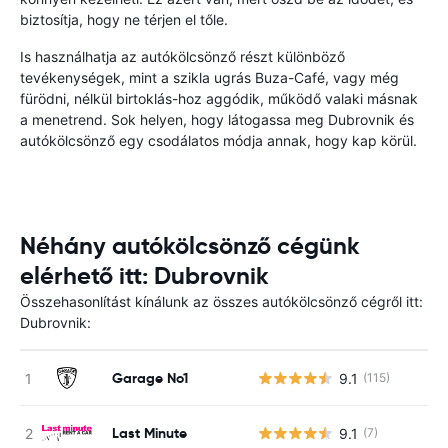
biztosítja, hogy ne térjen el tőle.
Is használhatja az autókölcsönző részt különböző
tevékenységek, mint a szikla ugrás Buza-Café, vagy még
fürödni, nélkül birtoklás-hoz aggódik, működő valaki másnak
a menetrend. Sok helyen, hogy látogassa meg Dubrovnik és
autókölcsönző egy csodálatos módja annak, hogy kap körül.
Néhány autókölcsönző cégünk
elérhető itt: Dubrovnik
Összehasonlítást kínálunk az összes autókölcsönző cégről itt:
Dubrovnik:
Garage No1
9.1
(115)
Last Minute
9.1
(7)