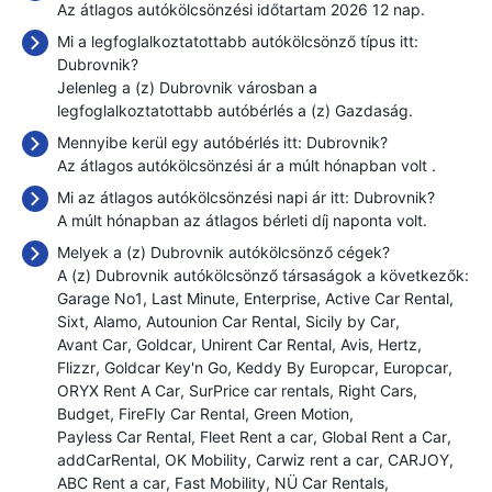
Az átlagos autókölcsönzési időtartam 2026 12 nap.
Mi a legfoglalkoztatottabb autókölcsönző típus itt:
Dubrovnik?
Jelenleg a (z) Dubrovnik városban a
legfoglalkoztatottabb autóbérlés a (z) Gazdaság.
Mennyibe kerül egy autóbérlés itt: Dubrovnik?
Az átlagos autókölcsönzési ár a múlt hónapban volt
.
Mi az átlagos autókölcsönzési napi ár itt: Dubrovnik?
A múlt hónapban az átlagos bérleti díj naponta
volt.
Melyek a (z) Dubrovnik autókölcsönző cégek?
A (z) Dubrovnik autókölcsönző társaságok a következők:
Garage No1
Last Minute
Enterprise
Active Car Rental
Sixt
Alamo
Autounion Car Rental
Sicily by Car
Avant Car
Goldcar
Unirent Car Rental
Avis
Hertz
Flizzr
Goldcar Key'n Go
Keddy By Europcar
Europcar
ORYX Rent A Car
SurPrice car rentals
Right Cars
Budget
FireFly Car Rental
Green Motion
Payless Car Rental
Fleet Rent a car
Global Rent a Car
addCarRental
OK Mobility
Carwiz rent a car
CARJOY
ABC Rent a car
Fast Mobility
NÜ Car Rentals