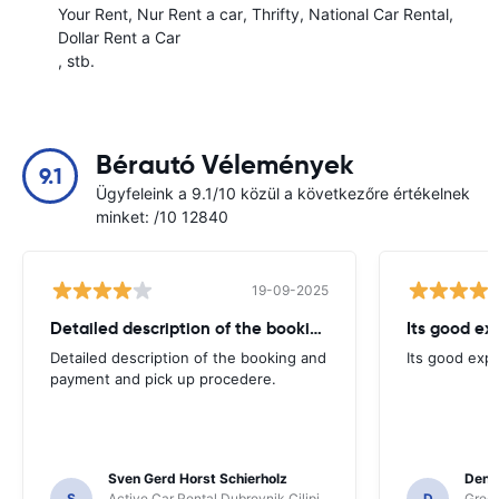
Your Rent
Nur Rent a car
Thrifty
National Car Rental
Dollar Rent a Car
, stb.
Bérautó Vélemények
9.1
Ügyfeleink a 9.1/10 közül a következőre értékelnek
minket: /10 12840
19-09-2025
Detailed description of the booking
Its good ex
Detailed description of the booking and
Its good exp
payment and pick up procedere.
Sven Gerd Horst Schierholz
Denis
S
Active Car Rental Dubrovnik Cilipi
D
Green