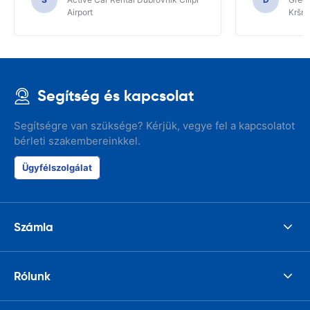
Airport
Kršnj
Segítség és kapcsolat
Segítségre van szüksége? Kérjük, vegye fel a kapcsolatot
bérleti szakembereinkkel.
Ügyfélszolgálat
Számla
Rólunk