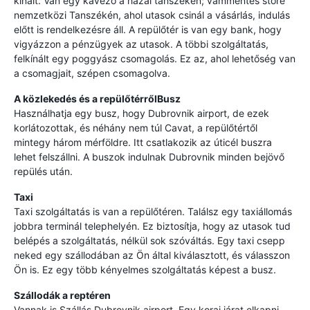
kínált. Van egy kávézó a hazai tanszékén; vámmentes store
nemzetközi Tanszékén, ahol utasok csinál a vásárlás, indulás
előtt is rendelkezésre áll. A repülőtér is van egy bank, hogy
vigyázzon a pénzügyek az utasok. A többi szolgáltatás,
felkínált egy poggyász csomagolás. Ez az, ahol lehetőség van
a csomagjait, szépen csomagolva.
A közlekedés és a repülőtérről
Busz
Használhatja egy busz, hogy Dubrovnik airport, de ezek
korlátozottak, és néhány nem túl Cavat, a repülőtértől
mintegy három mérföldre. Itt csatlakozik az úticél buszra
lehet felszállni. A buszok indulnak Dubrovnik minden bejövő
repülés után.
Taxi
Taxi szolgáltatás is van a repülőtéren. Találsz egy taxiállomás
jobbra terminál telephelyén. Ez biztosítja, hogy az utasok tud
belépés a szolgáltatás, nélkül sok szóváltás. Egy taxi csepp
neked egy szállodában az Ön által kiválasztott, és válasszon
Ön is. Ez egy több kényelmes szolgáltatás képest a busz.
Szállodák a reptéren
Vannak is Szállás Dubrovnik airport. Egy korai járat elkapni,