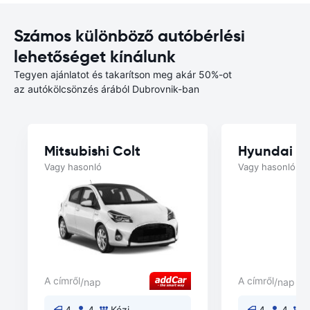
Számos különböző autóbérlési
lehetőséget kínálunk
Tegyen ajánlatot és takarítson meg akár 50%-ot
az autókölcsönzés árából Dubrovnik-ban
Mitsubishi Colt
Hyundai B
Vagy hasonló
Vagy hasonló
A címről
A címről
/nap
/nap
4
4
Kézi
4
4
K