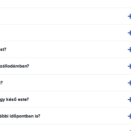
st?
 szállodámban?
t?
gy késő este?
ábbi időpontban is?