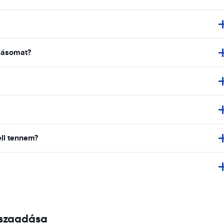
lásomat?
ell tennem?
isszaadása