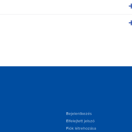
Bejelentkezés
Elfelejtett jelszó
Fiók létrehozása